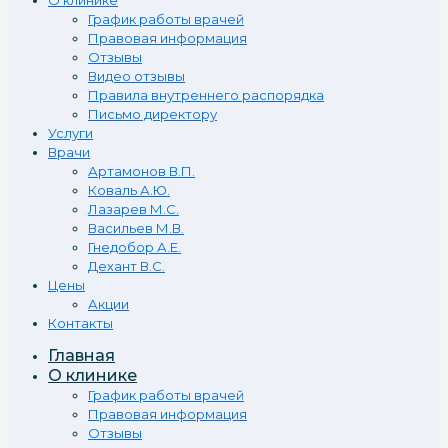
О клинике
График работы врачей
Правовая информация
Отзывы
Видео отзывы
Правила внутреннего распорядка
Письмо директору
Услуги
Врачи
Артамонов В.П.
Коваль А.Ю.
Лазарев М.С.
Васильев М.В.
Гнедобор А.Е.
Дехант В.С.
Цены
Акции
Контакты
Главная
О клинике
График работы врачей
Правовая информация
Отзывы