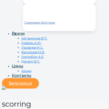
Съемные протезы
Врачи
Артамонов В.П.
Коваль А.Ю.
Лазарев М.С.
Васильев М.В.
Гнедобор А.Е.
Дехант В.С.
Цены
Акции
Контакты
Записаться
scorring