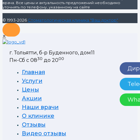
врача. Все цены и актуальность предложений необходимо
уточнять по телефону, указанному на сайте
© 1993-2026
Стоматологическая клиника "Ваш доктор"
✕
г. Тольятти, б-р Буденного, дом11
30
00
Пн-Сб с 08
до 20
Дире
Главная
Услуги
Tele
Цены
Акции
Wha
Наши врачи
О клинике
Отзывы
Видео отзывы