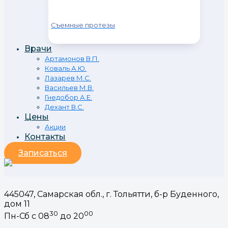
Съемные протезы
Врачи
Артамонов В.П.
Коваль А.Ю.
Лазарев М.С.
Васильев М.В.
Гнедобор А.Е.
Дехант В.С.
Цены
Акции
Контакты
Записаться
445047, Самарская обл., г. Тольятти, б-р Буденного,
дом 11
30
00
Пн-Сб с 08
до 20