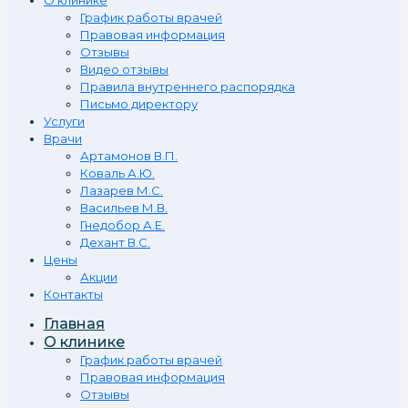
О клинике
График работы врачей
Правовая информация
Отзывы
Видео отзывы
Правила внутреннего распорядка
Письмо директору
Услуги
Врачи
Артамонов В.П.
Коваль А.Ю.
Лазарев М.С.
Васильев М.В.
Гнедобор А.Е.
Дехант В.С.
Цены
Акции
Контакты
Главная
О клинике
График работы врачей
Правовая информация
Отзывы