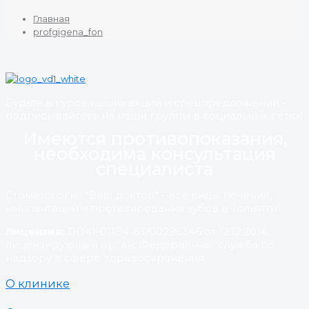
Главная
profgigena_fon
Будьте в курсе наших акций и спецпредложений -
подписывайтесь на наши группы в социальных сетях!
Имеются противопоказания,
необходима консультация
специалиста
Стоматология "Ваш доктор" - все виды лечения,
имплантации и протезирования зубов в Тольятти
Лицензия:
ЛО41-01184-63/00296346 от 12.12.2014,
лицензирующий орган: Федеральная служба по
надзору в сфере здравоохранения
О клинике