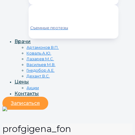
Съемные протезы
Врачи
Артамонов В.П.
Коваль А.Ю.
Лазарев М.С.
Васильев М.В.
Гнедобор А.Е.
Дехант В.С.
Цены
Акции
Контакты
Записаться
profgigena_fon