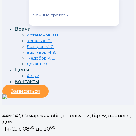
Съемные протезы
Врачи
Артамонов В.П.
Коваль А.Ю.
Лазарев М.С.
Васильев М.В.
Гнедобор А.Е.
Дехант В.С.
Цены
Акции
Контакты
Записаться
445047, Самарская обл., г. Тольятти, б-р Буденного,
дом 11
30
00
Пн-Сб с 08
до 20