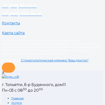
+7 (917) 101-31-11
+7 (987) 953-96-61
Контакты
Карта сайта
Информация, размещенная на данном сайте, носит
информационный характер и не может быть использована для
постановки диагноза, назначения лечения и не заменяет прием
врача. Все цены и актуальность предложений необходимо
уточнять по телефону, указанному на сайте
© 1993-2026
Стоматологическая клиника "Ваш доктор"
✕
г. Тольятти, б-р Буденного, дом11
30
00
Пн-Сб с 08
до 20
Главная
Услуги