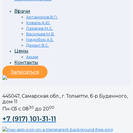
Врачи
Артамонов В.П.
Коваль А.Ю.
Лазарев М.С.
Васильев М.В.
Гнедобор А.Е.
Дехант В.С.
Цены
Акции
Контакты
Записаться
445047, Самарская обл., г. Тольятти, б-р Буденного,
дом 11
30
00
Пн-Сб с 08
до 20
+7 (917) 101-31-11