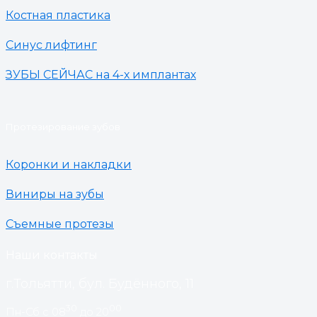
Костная пластика
Синус лифтинг
ЗУБЫ СЕЙЧАС на 4-х имплантах
Протезирование зубов
Коронки и накладки
Виниры на зубы
Съемные протезы
Наши контакты
г.Тольятти, бул. Будённого, 11
30
00
Пн-Сб с 08
до 20