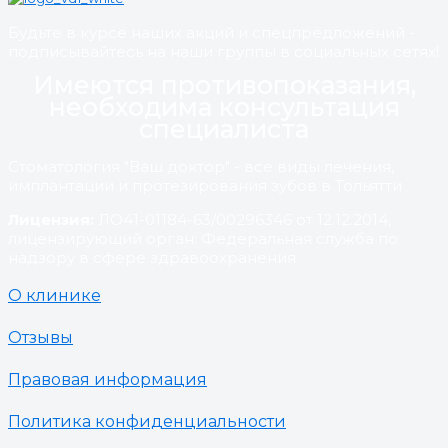
Будьте в курсе наших акций и спецпредложений -
подписывайтесь на наши группы в социальных сетях!
Имеются противопоказания,
необходима консультация
специалиста
Стоматология "Ваш доктор" - все виды лечения,
имплантации и протезирования зубов в Тольятти
Лицензия:
ЛО41-01184-63/00296346 от 12.12.2014,
лицензирующий орган: Федеральная служба по
надзору в сфере здравоохранения
О клинике
Отзывы
Правовая информация
Политика конфиденциальности