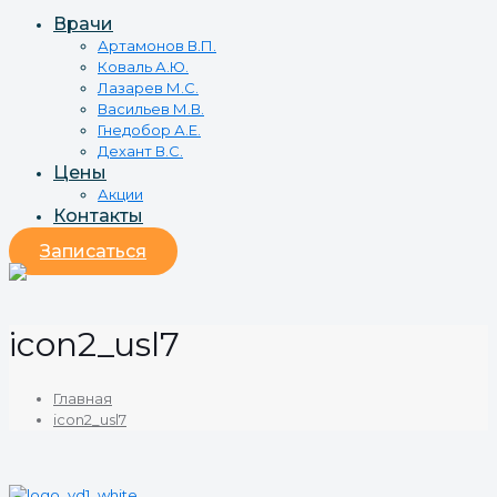
Врачи
Артамонов В.П.
Коваль А.Ю.
Лазарев М.С.
Васильев М.В.
Гнедобор А.Е.
Дехант В.С.
Цены
Акции
Контакты
Записаться
icon2_usl7
Главная
icon2_usl7