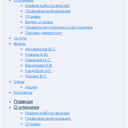
О клинике
График работы врачей
Правовая информация
Отзывы
Видео отзывы
Правила внутреннего распорядка
Письмо директору
Услуги
Врачи
Артамонов В.П.
Коваль А.Ю.
Лазарев М.С.
Васильев М.В.
Гнедобор А.Е.
Дехант В.С.
Цены
Акции
Контакты
Главная
О клинике
График работы врачей
Правовая информация
Отзывы