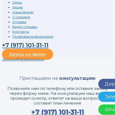
Цены
Акции
Наши врачи
О клинике
Отзывы
Видео отзывы
Контакты
Правовая информация
+7 (917) 101-31-11
Запись на прием
Звонок
WhatsApp
Запись
Приглашаем на
консультацию
Дире
Позвоните нам по телефону или оставьте заявку
через форму ниже. На консультации наш врач
Tele
проведет осмотр, ответит на ваши вопросы и
составит план лечения.
Wha
+7 (917) 101-31-11